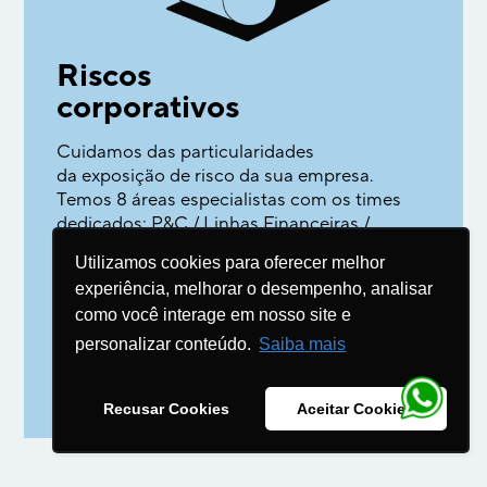
Riscos
corporativos
Cuidamos das particularidades
da exposição de risco da sua empresa.
Temos 8 áreas especialistas com os times
dedicados: P&C / Linhas Financeiras /
Garantia / Transportes / Frota /
Utilizamos cookies para oferecer melhor
Afinidades / Energia / Cyber.
experiência, melhorar o desempenho, analisar
Tudo com o suporte das áreas
como você interage em nosso site e
de operações e sinistros
personalizar conteúdo.
Saiba mais
→
SAIBA MAIS
Recusar Cookies
Aceitar Cookies