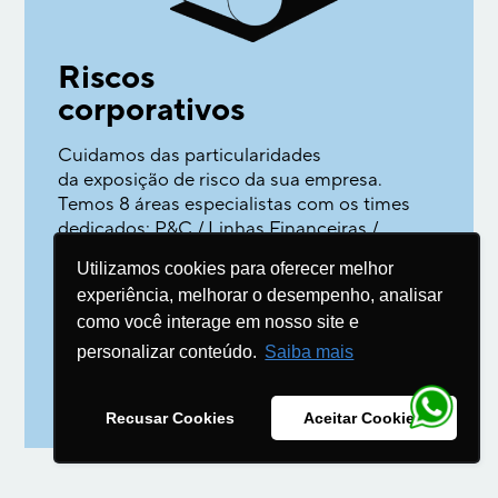
Riscos
corporativos
Cuidamos das particularidades
da exposição de risco da sua empresa.
Temos 8 áreas especialistas com os times
dedicados: P&C / Linhas Financeiras /
Garantia / Transportes / Frota /
Utilizamos cookies para oferecer melhor
Afinidades / Energia / Cyber.
experiência, melhorar o desempenho, analisar
Tudo com o suporte das áreas
como você interage em nosso site e
de operações e sinistros
personalizar conteúdo.
Saiba mais
→
SAIBA MAIS
Recusar Cookies
Aceitar Cookies