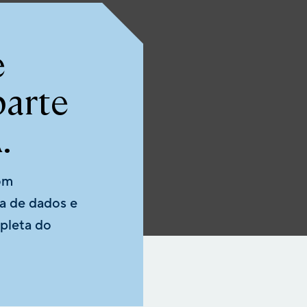
e
arte
.
om
ia de dados e
pleta do