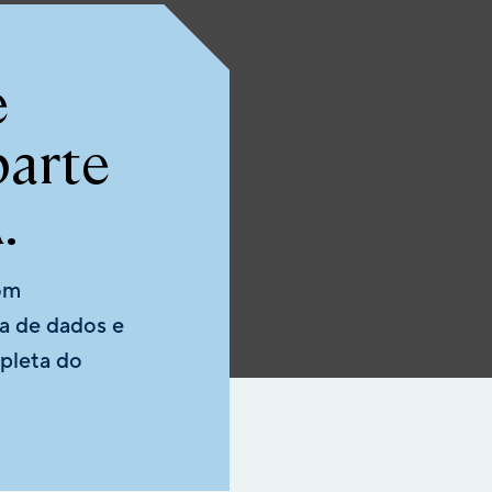
e
arte
.
om
ia de dados e
pleta do